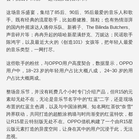
这场音乐盛宴，集结了85后、90后、95后最爱的音乐人和歌
手。既有经典的流星歌手，比如蔡健雅、陈粒；也有热情澎湃
的国内外摇滚达人痛仰乐队、新裤子、The Bilinda Butchers、
声音碎片等；冉冉升起的嘻哈新星满舒克、万妮达；民谣歌手
陈鸿宇，以及最近大火的《创造101》女孩等，把年轻人最爱
的音乐类型，一网打尽。
这些歌手的粉丝，与OPPO用户高度契合，数据显示，OPPO
用户中，18~23 岁的年轻用户占比大概八成， 24~30 岁的用
户占比大概两成。
整场音乐节，并没有耗费几个小时专门介绍产品，但R15的元
素却无处不在，无论是音乐节名字中的“红蓝”二字，还是现场
布置的红蓝主色调，以及与中国涂鸦网、知名网红茶饮“奈雪”
跨界联动，共同打造的超酷涂鸦墙与时尚渐变的红蓝特饮，都
让R15星云特别版无处不在。OPPO借机构建了一个由R15星
云版元素打造的异度空间，让身在其中的用户沉浸于此，无法
忽视。