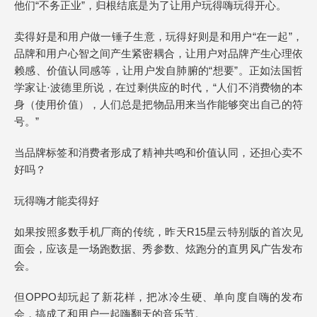
他们“不务正业”，归根结底是为了让用户玩得嗨玩得开心。
卖得好是和用户做一锤子生意，玩得好则是和用户“在一起”，
品牌和用户心智之间产生紧密耦合，让用户对品牌产生心理依
赖感、价值认同感等，让用户发自肺腑的“想要”。正如法国哲
学家让·波德里所说，在过剩供应的时代，“人们不消费物的本
身（使用价值），人们总是把物品用来当作能够突出自己的符
号。”
当品牌标签和消费者形成了精神共鸣和价值认同，还担心卖不
好吗？
玩得嗨才能卖得好
如果按照多数手机厂商的传统，昨天R15星云特别版的首次见
面会，应该是一场跑数据、秀参数、炫跑分的直男风广告发布
会。
但OPPO却玩起了新花样，把冰冷生硬、单向度自嗨的发布
会，搞成了和用户一起嗨翻天的音乐节。