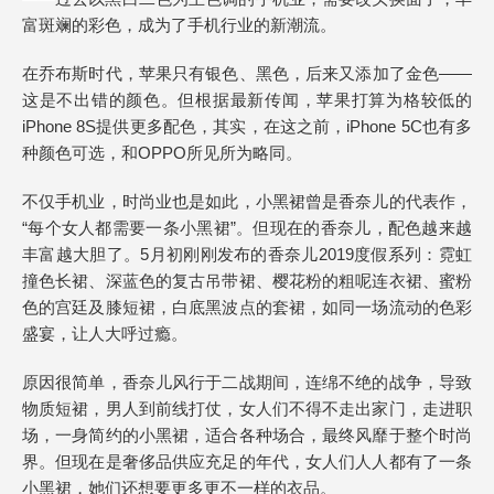
富斑斓的彩色，成为了手机行业的新潮流。
在乔布斯时代，苹果只有银色、黑色，后来又添加了金色——
这是不出错的颜色。但根据最新传闻，苹果打算为格较低的
iPhone 8S提供更多配色，其实，在这之前，iPhone 5C也有多
种颜色可选，和OPPO所见所为略同。
不仅手机业，时尚业也是如此，小黑裙曾是香奈儿的代表作，
“每个女人都需要一条小黑裙”。但现在的香奈儿，配色越来越
丰富越大胆了。5月初刚刚发布的香奈儿2019度假系列：霓虹
撞色长裙、深蓝色的复古吊带裙、樱花粉的粗呢连衣裙、蜜粉
色的宫廷及膝短裙，白底黑波点的套裙，如同一场流动的色彩
盛宴，让人大呼过瘾。
原因很简单，香奈儿风行于二战期间，连绵不绝的战争，导致
物质短裙，男人到前线打仗，女人们不得不走出家门，走进职
场，一身简约的小黑裙，适合各种场合，最终风靡于整个时尚
界。但现在是奢侈品供应充足的年代，女人们人人都有了一条
小黑裙，她们还想要更多更不一样的衣品。