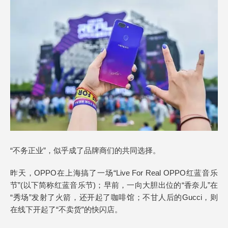
“不务正业”，似乎成了品牌商们的共同选择。
昨天，OPPO在上海搞了一场“Live For Real OPPO红蓝音乐
节”(以下简称红蓝音乐节)；早前，一向大胆出位的“香奈儿”在
“秀场”发射了火箭，还开起了咖啡馆；不甘人后的Gucci，则
在线下开起了“不卖货”的快闪店。