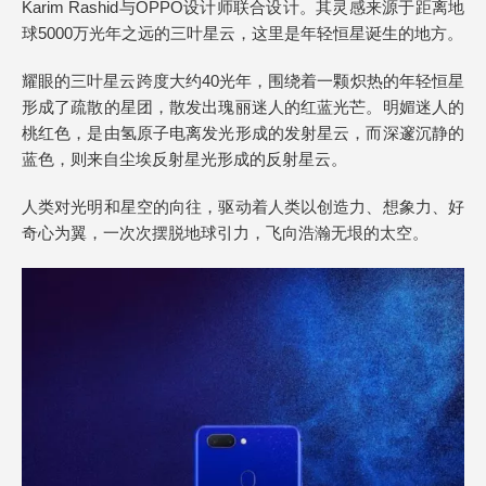
Karim Rashid与OPPO设计师联合设计。其灵感来源于距离地
球5000万光年之远的三叶星云，这里是年轻恒星诞生的地方。
耀眼的三叶星云跨度大约40光年，围绕着一颗炽热的年轻恒星
形成了疏散的星团，散发出瑰丽迷人的红蓝光芒。明媚迷人的
桃红色，是由氢原子电离发光形成的发射星云，而深邃沉静的
蓝色，则来自尘埃反射星光形成的反射星云。
人类对光明和星空的向往，驱动着人类以创造力、想象力、好
奇心为翼，一次次摆脱地球引力，飞向浩瀚无垠的太空。