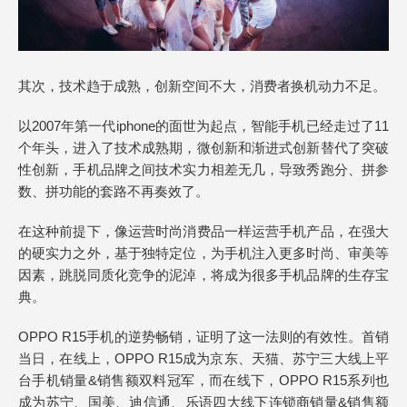
其次，技术趋于成熟，创新空间不大，消费者换机动力不足。
以2007年第一代iphone的面世为起点，智能手机已经走过了11
个年头，进入了技术成熟期，微创新和渐进式创新替代了突破
性创新，手机品牌之间技术实力相差无几，导致秀跑分、拼参
数、拼功能的套路不再奏效了。
在这种前提下，像运营时尚消费品一样运营手机产品，在强大
的硬实力之外，基于独特定位，为手机注入更多时尚、审美等
因素，跳脱同质化竞争的泥淖，将成为很多手机品牌的生存宝
典。
OPPO R15手机的逆势畅销，证明了这一法则的有效性。首销
当日，在线上，OPPO R15成为京东、天猫、苏宁三大线上平
台手机销量&销售额双料冠军，而在线下，OPPO R15系列也
成为苏宁、国美、迪信通、乐语四大线下连锁商销量&销售额