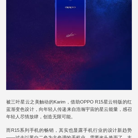
被三叶星云之美触动的Karim，借助OPPO R15星云特版的红
蓝渐变色设计，向年轻人传递来自浩瀚宇宙的星云能量，感召
年轻人尽情放肆，创造无限可能。
而R15系列手机的畅销，其实也显露手机行业的设计新趋势
——过去以黑白二色为主色调的手机业，需要改头换面了，丰